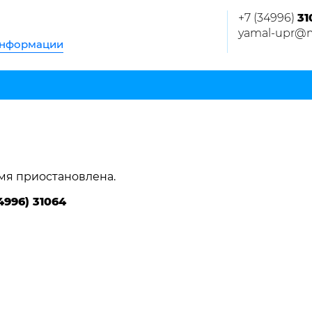
+7 (34996)
31
yamal-upr@m
информации
мя приостановлена.
4996) 31064