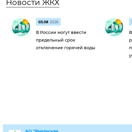
Новости ЖКХ
03.08
2026
В России могут ввести
В
предельный срок
р
отключение горячей воды
п
у
АО "Ямальская