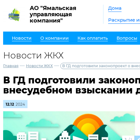
АО "Ямальская
Дома
управляющая
Раскрытие 
компания"
Новости
О компании
Как оплатить
Вопросы
Новости ЖКХ
—
—
Главная
Новости ЖКХ
В ГД подготовили законопроект о вн
В ГД подготовили законо
внесудебном взыскании 
12.12
2024
/
1