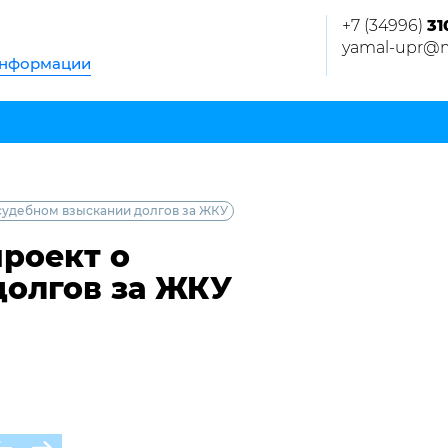
+7 (34996)
31
yamal-upr@m
информации
есудебном взыскании долгов за ЖКУ
проект о
долгов за ЖКУ