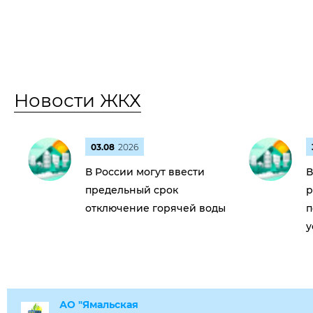
Новости ЖКХ
03.08
2026
В России могут ввести
В
предельный срок
р
отключение горячей воды
п
у
АО "Ямальская