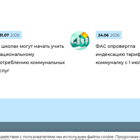
31.07
2026
24.06
2026
 школах могут начать учить
ФАС опровергла
ациональному
индексацию тариф
отреблению коммунальных
коммуналку с 1 ию
слуг
Новости ЖКХ
Дома
064
одействия с пользователями мы используем файлы cookie. Продолжая 