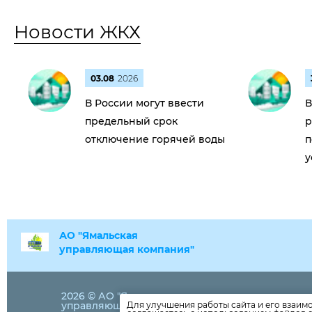
Новости ЖКХ
03.08
2026
В России могут ввести
В
предельный срок
р
отключение горячей воды
п
у
АО "Ямальская
управляющая компания"
2026 © АО "Ямальская
+7 (34996)
31
управляющая компания"
Для улучшения работы сайта и его взаим