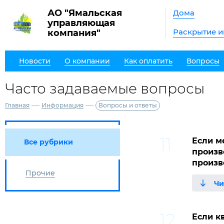
АО "Ямальская
Дома
управляющая
Раскрытие 
компания"
Новости
О компании
Как оплатить
Вопросы
Часто задаваемые вопросы
—
—
Главная
Информация
Вопросы и ответы
Если м
Все рубрики
произв
произв
Прочие
Если к