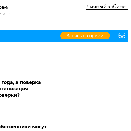
Личный кабинет
064
ail.ru
Запись на прием
года, а поверка
рганизация
поверки?
обственники могут